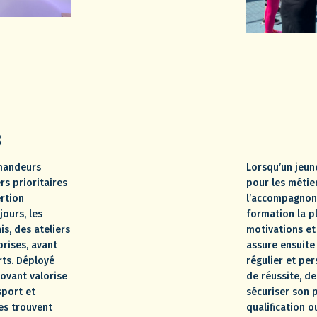
B
emandeurs
Lorsqu’un jeun
rs prioritaires
pour les métie
rtion
l’accompagnons
jours, les
formation la p
s, des ateliers
motivations et
prises, avant
assure ensuit
rts. Déployé
régulier et per
ovant valorise
de réussite, de
port et
sécuriser son 
nes trouvent
qualification o