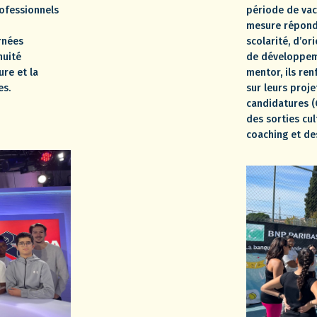
ofessionnels
période de vac
mesure répond 
rnées
scolarité, d’or
nuité
de développeme
ure et la
mentor, ils ren
es.
sur leurs proje
candidatures (C
des sorties cul
coaching et de